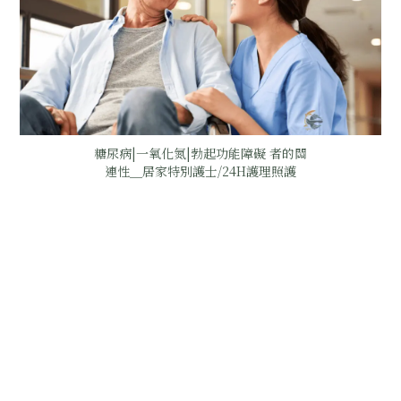
糖尿病|一氧化氮|勃起功能障礙 者的關
連性＿居家特別護士/24H護理照護