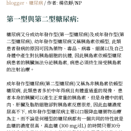
blogger
、
糖尿病
/ 作者: 楊依靜/NP
第一型與第二型糖尿病:
糖尿病又分成幼年發作型(第一型糖尿病)及成年發作型(第
二型糖尿病), 幼年發作型糖尿病又稱胰島素依賴型, 此類
患者發病的原因可因為藥物、毒品、病毒、細菌以及自己
身體中產生對抗胰島細胞的抗體, 因此胰島素依賴型糖尿
病患者的胰臟無法分泌胰島素, 病患必須終生接受胰島素
的注射治療。
成年發作型糖尿病(第二型糖尿病)又稱為非胰島素依賴型
糖尿病, 此類患者多於中年得病且有體重過重的現像， 患
者本身的胰臟可以產生正常量的胰島素，但是身體中的肌
肉、肝臟及脂肪細胞卻對胰島素反應很差, 因此血糖濃度
居高不下, 成年發作型糖尿病主要以口服降血糖藥物治療
為主。而不論是何種型的糖尿病都有一個共同的特性就是
血糖的濃度很高，高血糖 (300 mg/dL) 的時間只要30分