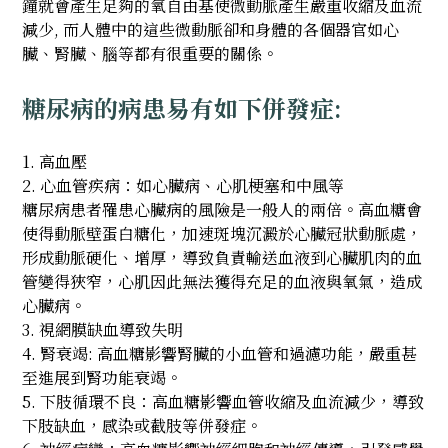
鐘就會產生足夠的氧自由基使微動脈產生嚴重收縮及血流
減少, 而人體中的這些微動脈卻和身體的各個器官如心
臟、腎臟、腦等都有很重要的關係。
糖尿病的病患易有如下併發症:
1. 高血壓
2. 心血管疾病：如心臟病、心肌梗塞和中風等
糖尿病患者罹患心臟病的風險是一般人的兩倍。高血糖會
使得動脈壁蛋白糖化，加速斑塊沉澱於心臟冠狀動脈處，
形成動脈硬化、增厚，導致負責輸送血液到心臟肌肉的血
管變得狹窄，心肌因此無法獲得充足的血液與氧氣，造成
心臟病。
3. 視網膜缺血導致失明
4. 腎衰竭: 高血糖影響腎臟的小血管和過濾功能，嚴重甚
至進展到腎功能衰竭。
5. 下肢循環不良：高血糖影響血管收縮及血流減少，導致
下肢缺血，感染或截肢等併發症。