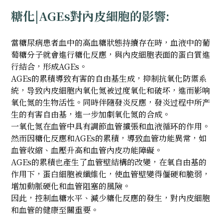
糖化|AGEs對內皮細胞的影響:
當糖尿病患者血中的高血糖狀態持續存在時，血液中的葡
萄糖分子就會進行糖化反應，與內皮細胞表面的蛋白質進
行結合，形成AGEs。
AGEs的累積導致有害的自由基生成，抑制抗氧化防禦系
統，导致內皮細胞內氧化氮被过度氧化和破坏，進而影响
氧化氮的生物活性。同時伴隨發炎反應，發炎过程中所产
生的有害自由基，進一步加劇氧化氮的合成。
一氧化氮在血管中具有調節血管擴張和血液循环的作用。
然而因糖化反應和AGEs的累積，導致血管功能異常，如
血管收縮、血壓升高和血管內皮功能障礙。
AGEs的累積也產生了血管壁結構的改變，在氧自由基的
作用下，蛋白細胞被纖維化，使血管壁變得僵硬和脆弱，
增加動脈硬化和血管阻塞的風險。
因此，控制血糖水平、減少糖化反應的發生，對內皮細胞
和血管的健康至關重要。