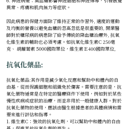
6. 神經病變：高血糖影響神經細胞和神經傳導，引發感覺
異常、疼痛和肌肉無力等症狀。
因此病患的保健方面除了維持正常的作習外, 適度的運動
及均衡的營養以避免血糖的忽高忽低是很重要的, 開業醫
師對於糖尿病的病患除了給予傳統的降血糖治療外, 抗氧
化維生素的輔助也必須考慮。如抗氧化維生素C 250毫
克、 胡蘿蔔素 5000國際單位，維生素Ｅ400國際單位,
抗氧化藥品:
抗氧化藥品:其作用是減少氧化反應和幫助中和體內的自
由基，從而保護細胞和組織免於傷害。需要注意的是，抗
氧化藥物通常是在特定的醫療條件下使用，例如對於某些
慢性疾病或症狀的治療，而並非用於一般健康人群。對於
抗氧化藥物的使用，應該由醫生根據患者的具體病情和需
要來進行評估和指導。
1. 維生素C：強效的抗氧化劑，可以幫助中和體內的自由
基，促進其他抗氧化劑的再生。