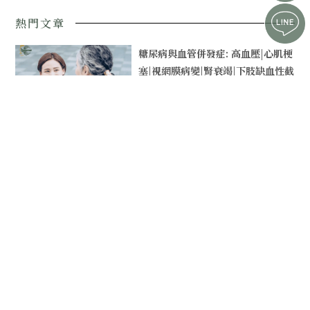
熱門文章
糖尿病與血管併發症: 高血壓|心肌梗
塞|視網膜病變|腎衰竭|下肢缺血性截
肢
October 12,2023
電子鼻應用在癌症判讀的準確度＿特
別護理師/一對一護理師照護
October 12,2023
糖尿病|一氧化氮|勃起功能障礙 者的
關連性＿居家特別護士/24H護理照
護
October 12,2023