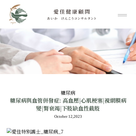
糖尿病
糖尿病與血管併發症: 高血壓|心肌梗塞|視網膜病
變|腎衰竭|下肢缺血性截肢
October 12,2023