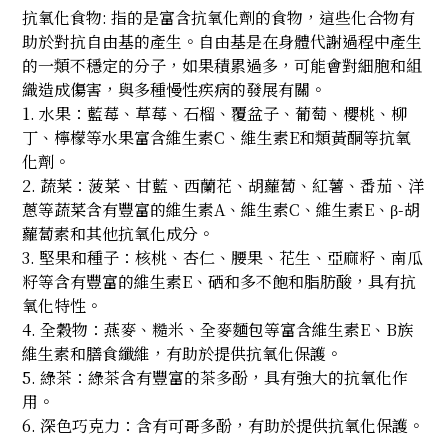
抗氧化食物: 指的是富含抗氧化劑的食物，這些化合物有
助於對抗自由基的產生。自由基是在身體代謝過程中產生
的一類不穩定的分子，如果積累過多，可能會對細胞和組
織造成傷害，與多種慢性疾病的發展有關。
1. 水果：藍莓、草莓、石榴、覆盆子、葡萄、櫻桃、柳
丁、檸檬等水果富含維生素C、維生素E和類黃酮等抗氧
化劑。
2. 蔬菜：菠菜、甘藍、西蘭花、胡蘿蔔、紅薯、番茄、洋
蔥等蔬菜含有豐富的維生素A、維生素C、維生素E、β-胡
蘿蔔素和其他抗氧化成分。
3. 堅果和種子：核桃、杏仁、腰果、花生、亞麻籽、南瓜
籽等含有豐富的維生素E、硒和多不飽和脂肪酸，具有抗
氧化特性。
4. 全穀物：燕麥、糙米、全麥麵包等富含維生素E、B族
維生素和膳食纖維，有助於提供抗氧化保護。
5. 綠茶：綠茶含有豐富的茶多酚，具有強大的抗氧化作
用。
6. 深色巧克力：含有可哥多酚，有助於提供抗氧化保護。